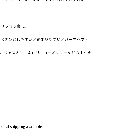
いサラサラ髪に。
がペタンとしやすい／絡まりやすい／パーマヘア／
、ジャスミン、ネロリ、ローズマリーなどのすっき
ional shipping available