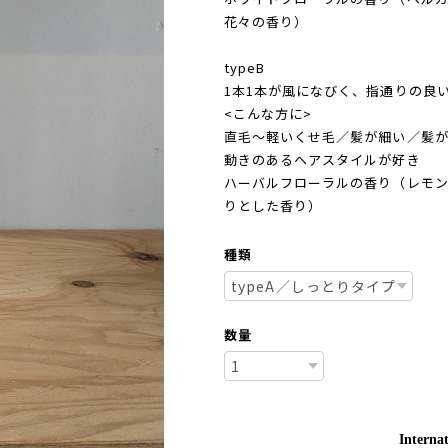
花々の香り）
typeB
1本1本が風になびく、指通りの良
<こんな方に>
直毛～軽いくせ毛／髪が細い／髪
動きのあるヘアスタイルが好き
ハーバルフローラルの香り（レモン
りとした香り）
種類
数量
Internat