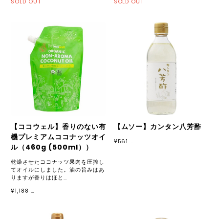
SOLD OUT
SOLD OUT
【ココウェル】香りのない有
【ムソー】カンタン八芳酢
機プレミアムココナッツオイ
¥561 …
ル（460g (500ml））
乾燥させたココナッツ果肉を圧搾し
てオイルにしました。油の旨みはあ
りますが香りはほと…
¥1,188 …