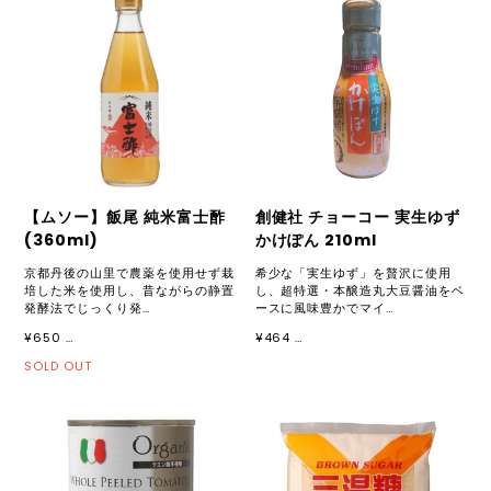
【ムソー】飯尾 純米富士酢
創健社 チョーコー 実生ゆず
(360ml)
かけぽん 210ml
京都丹後の山里で農薬を使用せず栽
希少な「実生ゆず」を贅沢に使用
培した米を使用し、昔ながらの静置
し、超特選・本醸造丸大豆醤油をベ
発酵法でじっくり発…
ースに風味豊かでマイ…
¥650 …
¥464 …
SOLD OUT