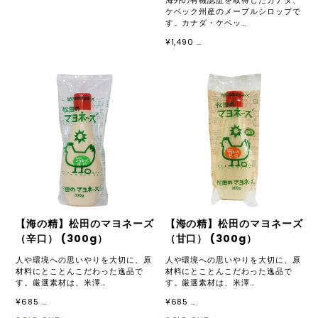
海外の有機認証を取得したカナダ、
ケベック州産のメープルシロップで
す。カナダ・ケベッ…
¥1,490 …
【海の精】松田のマヨネーズ
【海の精】松田のマヨネーズ
（辛口） (300g）
（甘口） (300g）
人や環境への思いやりを大切に、原
人や環境への思いやりを大切に、原
材料にとことんこだわった逸品で
材料にとことんこだわった逸品で
す。厳選素材は、米澤…
す。厳選素材は、米澤…
¥685 …
¥685 …