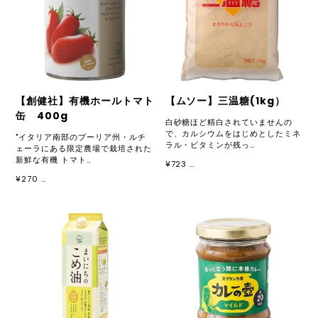
【創健社】有機ホールトマト
【ムソー】三温糖(1kg）
缶 400g
白砂糖ほど精白されていませんの
で、カルシウムをはじめとしたミネ
"イタリア南部のプーリア州・ルチ
ラル・ビタミンが残っ…
ェーラにある限定農場で栽培された
新鮮な有機 トマト…
¥723 …
¥270 …