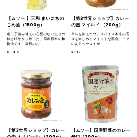
【ムソー 】三和 まいにちの
【第3世界ショップ】カレー
こめ油（1500g）
の壺 マイルド （200g）
遺伝子組み替えの心配のない玄米の
辛味を抑えつつ、スパイス本来の香
糠と胚芽から搾った、国産原料の植
りを楽しめるマイルドな配合。コク
物油です。毎日のお…
のあるペーストが、…
¥1,360 …
¥702 …
【第3世界ショップ】カレー
【ムソー】国産野菜のカレー
の壺 オリジナル （200g）
辛口（200g）