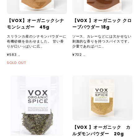
【VOX】オーガニックシナ
【VOX 】オーガニック クロ
モンシュガー 45g
ーブパウダー 18g
スリランカ産のシナモンパウダーに
ソース、カレーなどには欠かせない
有機砂糖を合わせました。 甘い香
刺激的な香りを持つスパイスです。
りが口いっぱいに広…
少量であればバニ…
¥583 …
¥702 …
SOLD OUT
【VOX 】オーガニック カ
ルダモンパウダー 20g