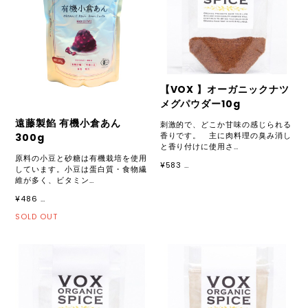
【VOX 】オーガニックナツ
メグパウダー10g
遠藤製餡 有機小倉あん
刺激的で、どこか甘味の感じられる
香りです。 主に肉料理の臭み消し
300g
と香り付けに使用さ…
原料の小豆と砂糖は有機栽培を使用
¥583 …
しています。小豆は蛋白質・食物繊
維が多く、ビタミン…
¥486 …
SOLD OUT