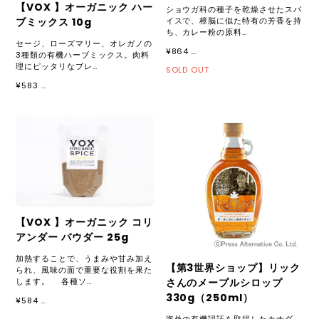
【VOX 】オーガニック ハー
ショウガ科の種子を乾燥させたスパ
イスで、樟脳に似た特有の芳香を持
ブミックス 10g
ち、カレー粉の原料…
セージ、ローズマリー、オレガノの
¥864 …
3種類の有機ハーブミックス。肉料
理にピッタリなブレ…
SOLD OUT
¥583 …
【VOX 】オーガニック コリ
アンダー パウダー 25g
加熱することで、うまみや甘み加え
【第3世界ショップ】リック
られ、風味の面で重要な役割を果た
します。 各種ソ…
さんのメープルシロップ
330g（250ml）
¥584 …