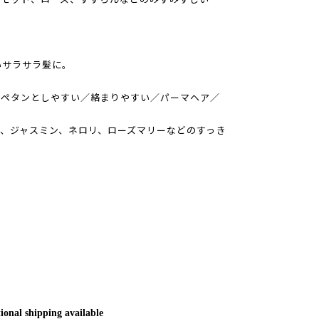
いサラサラ髪に。
がペタンとしやすい／絡まりやすい／パーマヘア／
、ジャスミン、ネロリ、ローズマリーなどのすっき
ional shipping available