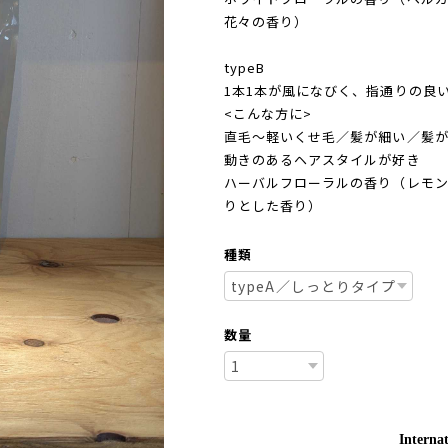
花々の香り）
typeB
1本1本が風になびく、指通りの良
<こんな方に>
直毛～軽いくせ毛／髪が細い／髪
動きのあるヘアスタイルが好き
ハーバルフローラルの香り（レモン
りとした香り）
種類
数量
Internat