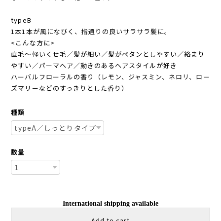
typeB
1本1本が風になびく、指通りの良いサラサラ髪に。
<こんな方に>
直毛～軽いくせ毛／髪が細い／髪がペタンとしやすい／絡まり
やすい／パーマヘア／動きのあるヘアスタイルが好き
ハーバルフローラルの香り（レモン、ジャスミン、ネロリ、ロー
ズマリーなどのすっきりとした香り）
種類
数量
International shipping available
Add to cart