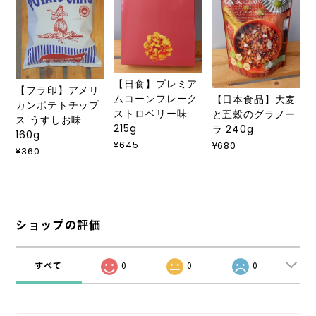
【日食】プレミア
【フラ印】アメリ
ムコーンフレーク
【日本食品】大麦
カンポテトチップ
ストロベリー味
と五穀のグラノー
ス うすしお味
215g
ラ 240g
160g
¥645
¥680
¥360
ショップの評価
すべて
0
0
0