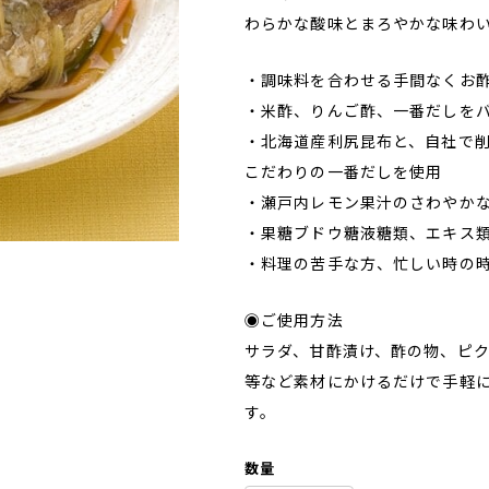
わらかな酸味とまろやかな味わ
・調味料を合わせる手間なくお
・米酢、りんご酢、一番だしを
・北海道産利尻昆布と、自社で
こだわりの一番だしを使用
・瀬戸内レモン果汁のさわやか
・果糖ブドウ糖液糖類、エキス
・料理の苦手な方、忙しい時の
◉ご使用方法
サラダ、甘酢漬け、酢の物、ピ
等など素材にかけるだけで手軽
す。
数量