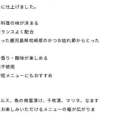
いに仕上げました。
酢料理の味が決まる
バランスよく配合
削った鹿児島県枕崎産のかつお枯れ節からとった
な香り・酸味が楽しめる
類不使用
時短メニューにもおすすめ
クルス、魚の南蛮漬け、千枚漬、マリネ、なます
にお楽しみいただけるメニューの幅が広がりま