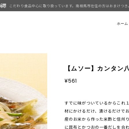
こだわり食品中心に取り扱っています。南相馬市在住の方はおまけつき
ホーム
【ムソー】カンタン
¥561
すでに味がついているからこれ
材にかけるだけ、漬けるだけで
産のお米から作った米酢と信州
に昆布とかつおの一番だしを合