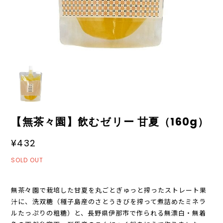
【無茶々園】飲むゼリー 甘夏（160g）
¥432
SOLD OUT
無茶々園で栽培した甘夏を丸ごとぎゅっと搾ったストレート果
汁に、洗双糖（種子島産のさとうきびを搾って煮詰めたミネラ
ルたっぷりの粗糖）と、長野県伊那市で作られる無漂白・無着