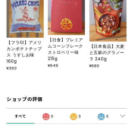
【日食】プレミア
【フラ印】アメリ
ムコーンフレーク
【日本食品】大麦
カンポテトチップ
ストロベリー味
と五穀のグラノー
ス うすしお味
215g
ラ 240g
160g
¥645
¥680
¥360
ショップの評価
すべて
0
0
0