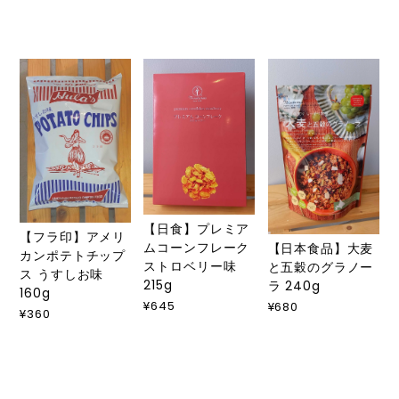
【日食】プレミア
【フラ印】アメリ
ムコーンフレーク
【日本食品】大麦
カンポテトチップ
ストロベリー味
と五穀のグラノー
ス うすしお味
215g
ラ 240g
160g
¥645
¥680
¥360