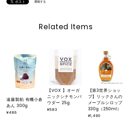
通報する
Related Items
【VOX 】オーガ
【第3世界ショッ
ニックシナモンパ
プ】リックさんの
遠藤製餡 有機小倉
ウダー 25g
メープルシロップ
あん 300g
330g（250ml）
¥583
¥486
¥1,490